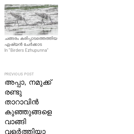
d
n
o
d
w
o
)
w
)
ചങ്ങരം കരിപ്പാടത്തെത്തിയ
ഏഷ്യൻ ചേർക്കാട
In "Birders Ezhupunna"
Post
PREVIOUS POST
അപ്പാ, നമുക്ക്
navigation
രണ്ടു
താറാവിൻ
കുഞ്ഞുങ്ങളെ
വാങ്ങി
വളർത്തിയാ