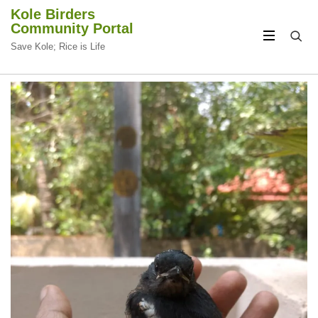
Kole Birders
Community Portal
Save Kole; Rice is Life
CIRCULAR
CIRCULAR
FOCUS
FOCUS