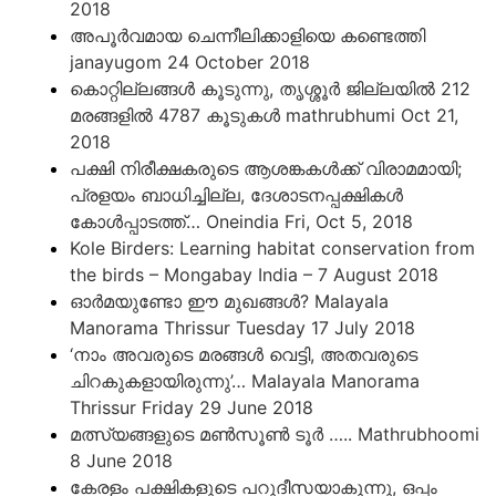
2018
അപൂര്‍വമായ ചെന്നീലിക്കാളിയെ കണ്ടെത്തി
janayugom 24 October 2018
കൊറ്റില്ലങ്ങൾ കൂടുന്നു, തൃശ്ശൂർ ജില്ലയിൽ 212
മരങ്ങളിൽ 4787 കൂടുകൾ mathrubhumi Oct 21,
2018
പക്ഷി നിരീക്ഷകരുടെ ആശങ്കകൾക്ക് വിരാമമായി;
പ്രളയം ബാധിച്ചില്ല, ദേശാടനപ്പക്ഷികൾ
കോള്‍പ്പാടത്ത്… Oneindia Fri, Oct 5, 2018
Kole Birders: Learning habitat conservation from
the birds – Mongabay India – 7 August 2018
ഓർമയുണ്ടോ ഈ മുഖങ്ങൾ? Malayala
Manorama Thrissur Tuesday 17 July 2018
‘നാം അവരുടെ മരങ്ങൾ വെട്ടി, അതവരുടെ
ചിറകുകളായിരുന്നു’… Malayala Manorama
Thrissur Friday 29 June 2018
മത്സ്യങ്ങളുടെ മൺസൂൺ ടൂർ ….. Mathrubhoomi
8 June 2018
കേരളം പക്ഷികളുടെ പറുദീസയാകുന്നു, ഒപ്പം