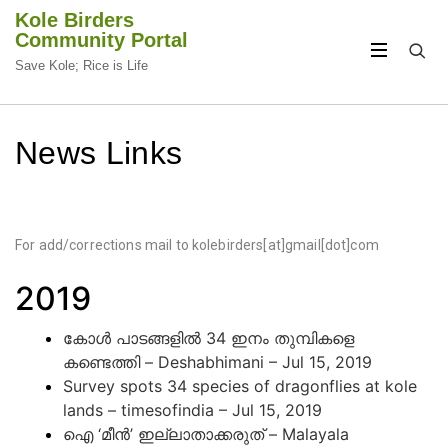
Kole Birders
Community Portal
Save Kole; Rice is Life
CIRCULAR
CIRCULAR
FOCUS
FOCUS
News Links
For add/corrections mail to kolebirders[at]gmail[dot]com
2019
കോൾ പാടങ്ങളിൽ 34 ഇനം തുമ്പികളെ
കണ്ടെത്തി – Deshabhimani – Jul 15, 2019
Survey spots 34 species of dragonflies at kole
lands – timesofindia – Jul 15, 2019
ഐ ‘മീൻ’ ഇല്ലാതാക്കരുത് – Malayala