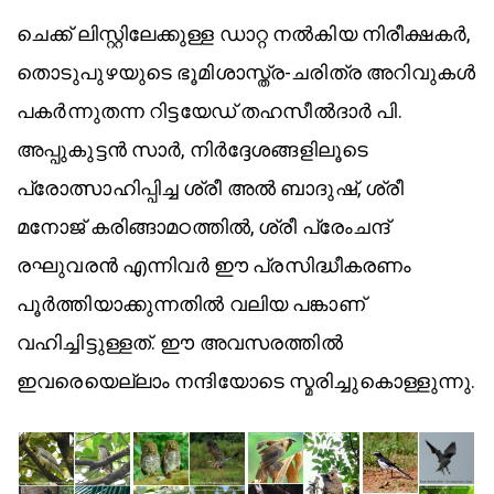
ചെക്ക് ലിസ്റ്റിലേക്കുള്ള ഡാറ്റ നൽകിയ നിരീക്ഷകർ,
തൊടുപുഴയുടെ ഭൂമിശാസ്ത്ര-ചരിത്ര അറിവുകൾ
പകർന്നുതന്ന റിട്ടയേഡ് തഹസീൽദാർ പി.
അപ്പുകുട്ടൻ സാർ, നിർദ്ദേശങ്ങളിലൂടെ
പ്രോത്സാഹിപ്പിച്ച ശ്രീ അൽ ബാദുഷ്, ശ്രീ
മനോജ് കരിങ്ങാമഠത്തിൽ, ശ്രീ പ്രേംചന്ദ്
രഘുവരൻ എന്നിവർ ഈ പ്രസിദ്ധീകരണം
പൂർത്തിയാക്കുന്നതിൽ വലിയ പങ്കാണ്
വഹിച്ചിട്ടുള്ളത്. ഈ അവസരത്തിൽ
ഇവരെയെല്ലാം നന്ദിയോടെ സ്മരിച്ചുകൊള്ളുന്നു.