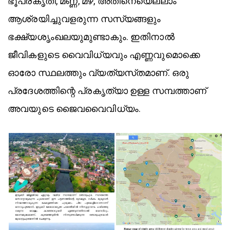
ഭൂപ്രകൃതി, മണ്ണ്, മഴ, അതിനെയെല്ലാം
ആശ്രയിച്ചുവളരുന്ന സസ്യങ്ങളും
ഭക്ഷ്യശൃംഖലയുമുണ്ടാകും. ഇതിനാൽ
ജീവികളുടെ വൈവിധ്യവും എണ്ണവുമൊക്കെ
ഓരോ സ്ഥലത്തും വ്യത്യസ്‍തമാണ്. ഒരു
പ്രദേശത്തിന്റെ പ്രകൃത്യാ ഉള്ള സമ്പത്താണ്
അവയുടെ ജൈവവൈവിധ്യം.