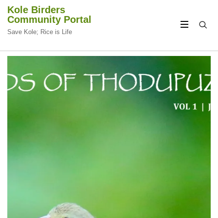
Kole Birders
Community Portal
Save Kole; Rice is Life
CIRCULAR
CIRCULAR
FOCUS
FOCUS