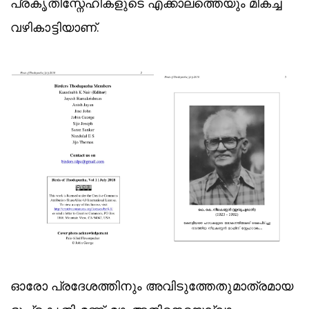
പ്രകൃതിസ്നേഹികളുടെ എക്കാലത്തെയും മികച്ച
വഴികാട്ടിയാണ്.
ഓരോ പ്രദേശത്തിനും അവിടുത്തേതുമാത്രമായ