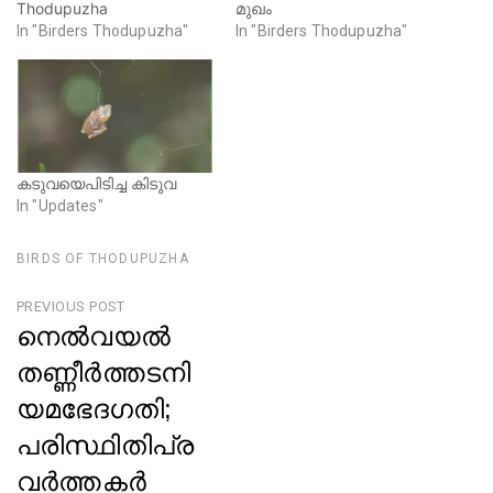
Thodupuzha
മുഖം
w
e
w
w
In "Birders Thodupuzha"
In "Birders Thodupuzha"
i
w
n
i
d
n
o
d
w
o
)
w
)
കടുവയെപിടിച്ച കിടുവ
In "Updates"
BIRDS OF THODUPUZHA
Post
PREVIOUS POST
നെൽവയൽ
navigation
തണ്ണീർത്തടനി
യമഭേദഗതി;
പരിസ്ഥിതിപ്ര
വർത്തകർ