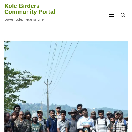
Kole Birders
Community Portal
Save Kole; Rice is Life
CIRCULAR
CIRCULAR
FOCUS
FOCUS