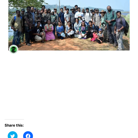
Share this:
C
C