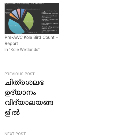
o
d
w
o
)
w
)
Pre-AWC Kole Bird Count –
Report
In "Kole Wetlands"
Post
PREVIOUS POST
ചിത്രശലഭ
navigation
ഉദ്യാനം
വിദ്യാലയങ്ങ
ളിൽ
Previous
Post
NEXT POST