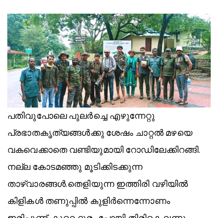
പതിവുപോലെ പുലർച്ചെ എഴുന്നേറ്റു
പ്രഭാതകൃത്യങ്ങൾക്കു ശേഷം ചാറ്റൽ മഴയെ
വകവെക്കാതെ വണ്ടിയുമായി റോഡിലേക്കിറങ്ങി.
നല്ല കോടമഞ്ഞു മൂടിക്കിടക്കുന്ന
താഴ്വാരങ്ങൾ.തെളിയുന്ന ഇത്തിരി വഴിയിൽ
കിളികൾ തണുപ്പിൽ കുളിർന്നെന്നോണം
ഇരിപ്പുണ്ട്. കുറെ ദൂരം പോയി തിരികെ വന്നു