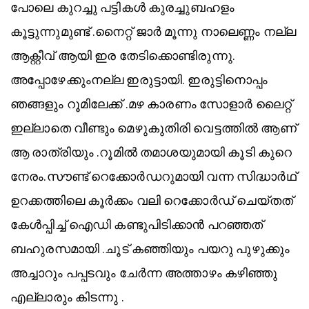
പോലെ കുറച്ചു പട്ടികൾ കുരച്ചുബഹളം
കൂട്ടുന്നുമുണ്ട് .നൈറ്റ് ജാർ മൂന്നു നാലെണ്ണം നല്ല
ആക്റ്റീവ് ആയി ഇര തേടിക്കൊണ്ടിരുന്നു.
അപ്പോഴേക്കുംനല്ല ഇരുട്ടായി. ഇരുട്ടിനൊപ്പം
ഞങ്ങളും റൂമിലേക്ക് .മഴ കാരണം സോളാർ ലൈറ്റ്
ഇല്ലാതെ വീണ്ടും മെഴുകുതിരി വെട്ടത്തിൽ ആണ്
ആ രാത്രിയും .റൂമിൽ തമാശയുമായി കൂടി കുറെ
നേരം.സൗണ്ട് റെക്കോർഡറുമായി വന്ന സിദ്ധാർഥ്
ഉറക്കത്തിലെ കൂർക്കം വലി റെക്കോർഡ് ചെയ്തത്
കേൾപ്പിച്ച് ഐഡി കണ്ടുപിടിക്കാൻ പറഞ്ഞത്
ബഹുരസമായി .ചൂട് കഞ്ഞിയും പയറു പുഴുക്കും
അച്ചാറും പപ്പടവും ചേർന്ന അത്താഴം കഴിഞ്ഞു
എല്ലാരും കിടന്നു .