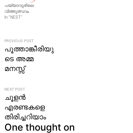
പയ്യാവൂരിലെ
വിത്തുത്സവം
In "NEST"
Post
PREVIOUS POST
പൂത്താങ്കീരിയു
navigation
ടെ അമ്മ
മനസ്സ്
Previous
Post
NEXT POST
ചൂളൻ
എരണ്ടകളെ
തിരിച്ചറിയാം
One thought on
Next
Post