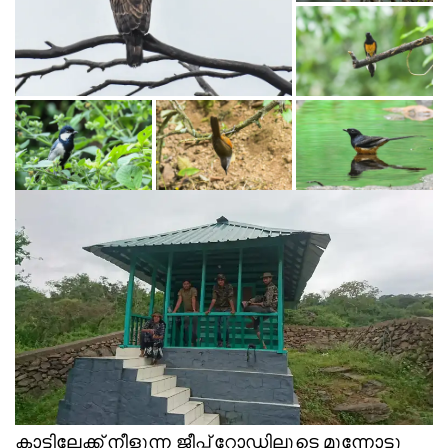
കാട്ടിലേക്ക് നീളുന്ന ജീപ്പ് റോഡിലൂടെ മുന്നോട്ടു