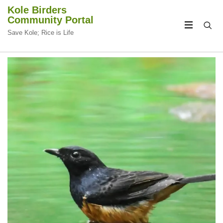
Kole Birders
Community Portal
Save Kole; Rice is Life
CIRCULAR
CIRCULAR
FOCUS
FOCUS