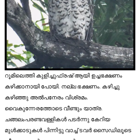
റൂമിലെത്തി കുളിച്ചുഫ്രഷ് ആയി ഉച്ചഭക്ഷണം
കഴിക്കാനായി പോയി. നല്ല ഭക്ഷണം. കഴിച്ചു
കഴിഞ്ഞു അൽപനേരം വിശ്രമം.
വൈകുന്നേരത്തോടെ വീണ്ടും യാത്ര.
ചങ്ങലംപരണ്ടവള്ളികൾ പടർന്നു കേറിയ
മുൾക്കാടുകൾ പിന്നിട്ടു വാച്ച് ടവർ സൈഡിലൂടെ