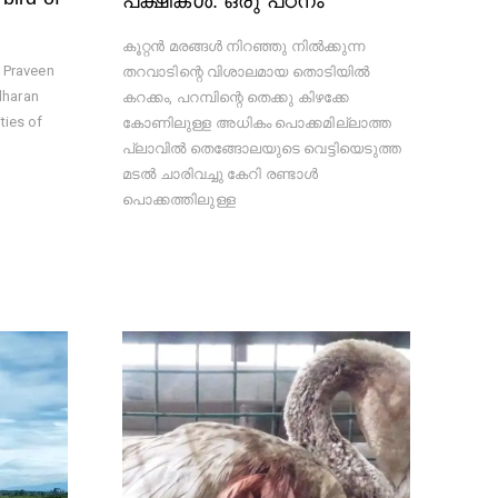
പക്ഷികൾ: ഒരു പഠനം
കൂറ്റൻ മരങ്ങൾ നിറഞ്ഞു നിൽക്കുന്ന
, Praveen
തറവാടിന്റെ വിശാലമായ തൊടിയിൽ
dharan
കറക്കം, പറമ്പിന്റെ തെക്കു കിഴക്കേ
ties of
കോണിലുള്ള അധികം പൊക്കമില്ലാത്ത
പ്ലാവിൽ തെങ്ങോലയുടെ വെട്ടിയെടുത്ത
മടൽ ചാരിവച്ചു കേറി രണ്ടാൾ
പൊക്കത്തിലുള്ള