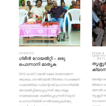
KERALA
UPDATES
SAMITH
ഗ്രീൻ റോയൽറ്റി – ഒരു
WET
തൃശ്ശ
പൊന്നാനി മാതൃക
ക്യാമ്പ
2012 ലാണ്, വയൽ രക്ഷാ വേതനമെന്ന
കേരളാ ജ
ആശയം ,നെൽവയൽ നീർത്തട സംരക്ഷണ
ജില്ലാ വ
സമരത്തിലെ ഡിമാന്റായി പൊന്നാനിയിൽ
തണൽ ചാരിറ
അവതരിപ്പിക്കപ്പെടുന്നത്. ആറന്മുള
തൃശ്ശൂർ ത
സമരമൊക്കെ ശക്തിപ്പെടുന്നതിന് മുമ്പ്
സംഘാടനത
പൊന്നാനിയിൽ നെൽവയലുകൾക്കു