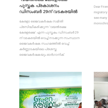
പുസ്തക പ്രകാശനം
Dear Frien
ഡിസംബര്‍ 29ന് വടകരയില്‍
migratory
see many 
കേരളാ ജൈവകർഷക സമിതി
monochr
പ്രസിദ്ധീകരിക്കുന്ന ‘വയൽരക്ഷ
കേരളരക്ഷ’ എന്ന പുസ്തകം ഡിസംബർ 29
ന് വടകരയിൽ വെച്ച് നടക്കുന്ന സംസ്ഥാന
ജൈവകർഷക സംഗമത്തിൽ വെച്ച്
കർണ്ണാടകയിലെ പ്രശസ്ത
ജൈവകർഷകയും ഓർഗാനിക്