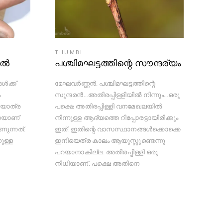
THUMBI
ിൽ
പശ്ചിമഘട്ടത്തിന്റെ സൗന്ദര്യം
ൾക്ക്
മേഘവര്‍ണ്ണന്‍. പശ്ചിമഘട്ടത്തിന്റെ
ം
സുന്ദരന്‍…അതിരപ്പിള്ളിയില്‍ നിന്നും…ഒരു
ദയാത്ര
പക്ഷെ അതിരപ്പിള്ളി വനമേഖലയില്‍
ായാണ്
നിന്നുള്ള ആദ്യത്തെ റിപ്പോരട്ടായിരിക്കും
ുന്നത്.
ഇത്. ഇതിന്റെ വാസസ്ഥാനങ്ങൾക്കൊക്കെ
ുള്ള
ഇനിയെത്ര കാലം ആയുസ്സുണ്ടെന്നു
പറയാനാകില്ല. അതിരപ്പിള്ളി ഒരു
നിധിയാണ്‌. പക്ഷെ അതിനെ