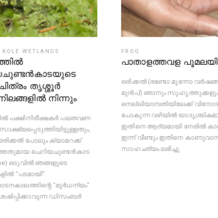
KOLE WETLANDS
FROG
്തിൽ
പാതാളത്തവള പൂമലയ
യചുണ്ടൻകാടയുടെ
ഒരിക്കൽ (രണ്ടോ മൂന്നോ വർഷങ്ങ
ിത്രം തൃശ്ശൂർ
മുൻപ്) ഞാനും സുഹൃത്തുക്കളു
ലങ്ങളിൽ നിന്നും
നെല്ലിയാമ്പതിയിലേക്ക് വിനോ
പോകുന്ന വഴിയിൽ യാദൃശ്ചികമ
ിൽ പക്ഷിനിരീക്ഷകർ പലതവണ
ഇതിനെ ആദ്യമായി നേരിൽ കാണ
 സാക്ഷ്യപ്പെടുത്തിയിട്ടുള്ളതും,
ഇന്ന് വീണ്ടും ഇതിനെ കാണുവാന
രിക്കൽ പോലും ക്യാമറക്ക്
സാഹചര്യം ലഭിച്ചു.
ത്തതുമായ ചെറിയചുണ്ടൻകാട
ipe) ഒടുവിൽ ഞങ്ങളുടെ
ളിൽ “പടമായി”.
ാടനകാലത്തിന്റെ “മൂർധന്യം”
ശേഷിപ്പിക്കാവുന്ന ഡിസംബർ