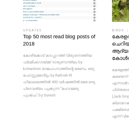
UPDATES
BIRDS
Top 50 most read blog posts of
കേരളത
2018
ചെറി
ആദ്യച
കോഴിക്കോട് കടപ്പുറത്ത് വിരുന്നെത്തിയ
കോൾനി
ഫ്ലമിംഗോയ്ക്ക് ദാരുണാന്ത്യം by
koleadmin രാജഹംസത്തിന്റെ മരണം; ഒരു
കേരളത്ത
പോസ്റ്റുമോര്‍ട്ടം by Rathish Rl
കണ്ടെന്ന്
ഹിമാലയത്തിൽ 400 വർഷത്തിൽ ഒരേ ഒരു
എന്നാൽ ഒ
പ്രാവശ്യം പൂക്കുന്ന “മഹാമേരു
പിടിതരാ
പുഷ്പം” by Suresh
(Jack Sn
ക്യാമറക
പക്ഷിദേശ
എന്ന് വി