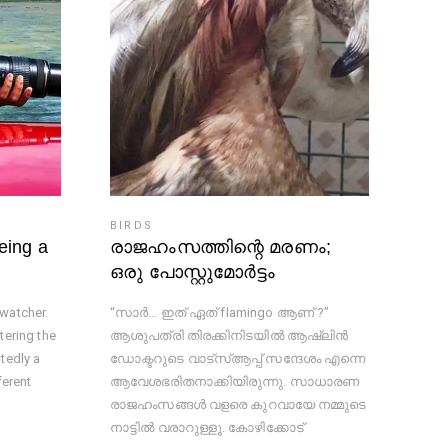
BIRDS
eing a
രാജഹംസത്തിന്റെ മരണം;
ഒരു പോസ്റ്റുമോര്‍ട്ടം
watcher.
“സാർ… ഇത് ഏത് flamingo ആണ് ?”
tering the
ആശുപത്രി തിരക്കിനിടയിൽ ആഷ്ലിൻ
tedly a
ഡോക്ടറുടെ വാട്സ്ആപ്പ് സന്ദേശം എന്നെ
ferent
ആവേശഭരിതനാക്കിയിരുന്നു. സാധാരണ
രാജഹംസങ്ങൾ വളരെ കുറവായേ നമ്മുടെ
നാട്ടിൽ വരാറുള്ളൂ. കോഴിക്കോട്