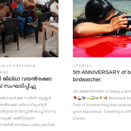
 JAIVA KARSHAKA
UPDATES
I
5th ANNIVERSARY of b
LAND
ൂർ ജില്ലാ വയൽരക്ഷാ
birdwatcher.
് സംഘടിപ്പിച്ചു
5th ANNIVERSARY of being a bird
ൈവ കർഷക സമിതി തൃശ്ശൂർ
#turnback En
യൽരക്ഷാ ക്യാമ്പ് മുണ്ടൂർ
field of birdwatching was undoub
്റബിൾ ട്രസ്റ്റിൽ വെച്ച് നടന്നു.
great experience. Travelling to dif
ാലൂക്ക് കമ്മിറ്റിയുടെ
places,
്തിൽ രാവിലെ പത്തു മണിക്ക്