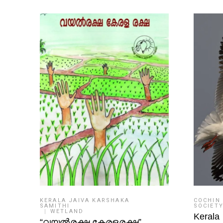
KERALA JAIVA KARSHAKA
COCHIN
SAMITHI
SOCIET
WETLAND
Kerala
“വയല്‍രക്ഷ കേരളരക്ഷ”