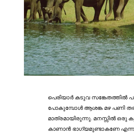
പെരിയാർ കടുവ സങ്കേതത്തിൽ പക
പോകുമ്പോൾ ആശങ്ക മഴ പണി ത
മാത്രമായിരുന്നു. മനസ്സിൽ ഒരു
കാണാൻ ഭാഗ്യമുണ്ടാകണേ എന്നു