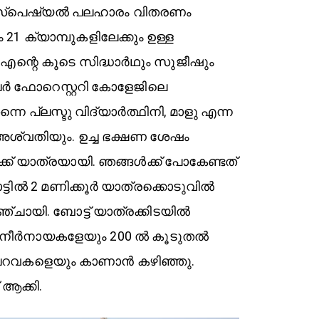
േരി സ്പെഷ്യൽ പലഹാരം വിതരണം
21 ക്യാമ്പുകളിലേക്കും ഉള്ള
 എന്റെ കൂടെ സിദ്ധാർഥും സുജീഷും
പേർ ഫോറെസ്റ്ററി കോളേജിലെ
നെ പ്ലസ്ടു വിദ്യാർത്ഥിനി, മാളു എന്ന
െ അശ്വതിയും. ഉച്ച ഭക്ഷണ ശേഷം
്ക് യാത്രയായി. ഞങ്ങൾക്ക് പോകേണ്ടത്
ോട്ടിൽ 2 മണിക്കൂർ യാത്രക്കൊടുവിൽ
ായി. ബോട്ട് യാത്രക്കിടയിൽ
2 നീർനായകളേയും 200 ൽ കൂടുതൽ
നീർപറവകളെയും കാണാൻ കഴിഞ്ഞു.
 ആക്കി.