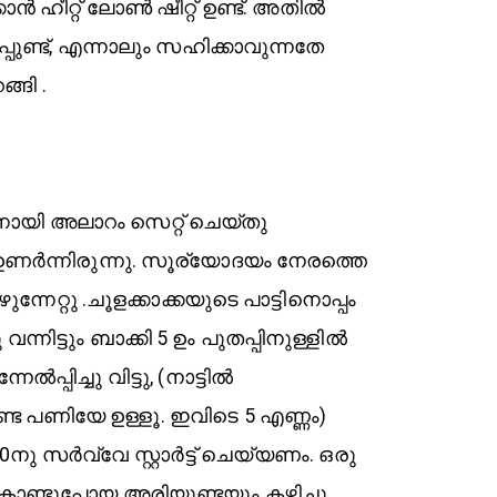
കാൻ ഹീറ്റ് ലോൺ ഷീറ്റ് ഉണ്ട്. അതിൽ
ുപ്പുണ്ട്, എന്നാലും സഹിക്കാവുന്നതേ
ങ്ങി .
ാനായി അലാറം സെറ്റ് ചെയ്തു
 ഉണർന്നിരുന്നു. സൂര്യോദയം നേരത്തെ
േറ്റു .ചൂളക്കാക്കയുടെ പാട്ടിനൊപ്പം
്നിട്ടും ബാക്കി 5 ഉം പുതപ്പിനുള്ളിൽ
േൽപ്പിച്ചു വിട്ടു, (നാട്ടിൽ
ണ്ട പണിയേ ഉള്ളൂ. ഇവിടെ 5 എണ്ണം)
ു സർവ്വേ സ്റ്റാർട്ട് ചെയ്യണം. ഒരു
ു കൊണ്ടുപോയ അരിയുണ്ടയും കഴിച്ചു