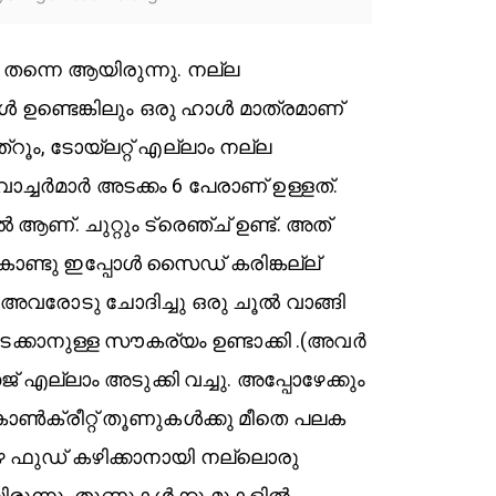
തന്നെ ആയിരുന്നു. നല്ല
ൾ ഉണ്ടെങ്കിലും ഒരു ഹാൾ മാത്രമാണ്
ൂം, ടോയ്‌ലറ്റ്‌ എല്ലാം നല്ല
ാച്ചർമാർ അടക്കം 6 പേരാണ് ഉള്ളത്.
ആണ്. ചുറ്റും ട്രെഞ്ച് ഉണ്ട്. അത്
ൊണ്ടു ഇപ്പോൾ സൈഡ് കരിങ്കല്ല്
. ഞാൻ അവരോടു ചോദിച്ചു ഒരു ചൂൽ വാങ്ങി
കിടക്കാനുള്ള സൗകര്യം ഉണ്ടാക്കി .(അവർ
േജ് എല്ലാം അടുക്കി വച്ചു. അപ്പോഴേക്കും
. കോൺക്രീറ്റ് തൂണുകൾക്കു മീതെ പലക
ാഴെ ഫുഡ് കഴിക്കാനായി നല്ലൊരു
രുന്നു. തൂണുകൾക്കു മുകളിൽ