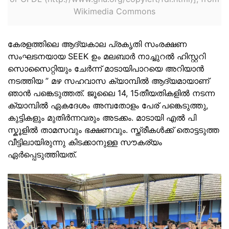
Wikimedia Commons
കേരളത്തിലെ ആദ്യകാല പ്രകൃതി സംരക്ഷണ
സംഘടനയായ SEEK ഉം മലബാർ നാച്ചുറൽ ഹിസ്റ്ററി
സൊസൈറ്റിയും ചേർന്ന് മാടായിപാറയെ അറിയാൻ
നടത്തിയ ” മഴ സഹവാസ ക്യാമ്പിൽ ആദ്യമായാണ്
ഞാൻ പങ്കെടുത്തത്. ജൂലൈ 14, 15തീയതികളിൽ നടന്ന
ക്യാമ്പിൽ ഏകദേശം അമ്പതോളം പേര് പങ്കെടുത്തു,
കുട്ടികളും മുതിർന്നവരും അടക്കം. മാടായി എൽ പി
സ്കൂളിൽ താമസവും ഭക്ഷണവും. സ്ത്രീകൾക്ക് തൊട്ടടുത്ത
വീട്ടിലായിരുന്നു കിടക്കാനുള്ള സൗകര്യം
ഏർപ്പെടുത്തിയത്.