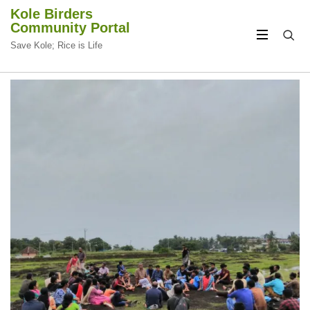
Kole Birders
Community Portal
Save Kole; Rice is Life
CIRCULAR
CIRCULAR
FOCUS
FOCUS