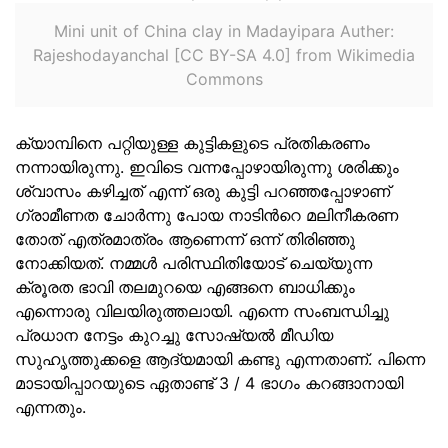
Mini unit of China clay in Madayipara Auther:
Rajeshodayanchal [CC BY-SA 4.0] from Wikimedia
Commons
ക്യാമ്പിനെ പറ്റിയുള്ള കുട്ടികളുടെ പ്രതികരണം
നന്നായിരുന്നു. ഇവിടെ വന്നപ്പോഴായിരുന്നു ശരിക്കും
ശ്വാസം കഴിച്ചത് എന്ന് ഒരു കുട്ടി പറഞ്ഞപ്പോഴാണ്
ഗ്രാമീണത ചോർന്നു പോയ നാടിൻറെ മലിനീകരണ
തോത് എത്രമാത്രം ആണെന്ന് ഒന്ന് തിരിഞ്ഞു
നോക്കിയത്. നമ്മൾ പരിസ്ഥിതിയോട് ചെയ്യുന്ന
ക്രൂരത ഭാവി തലമുറയെ എങ്ങനെ ബാധിക്കും
എന്നൊരു വിലയിരുത്തലായി. എന്നെ സംബന്ധിച്ചു
പ്രധാന നേട്ടം കുറച്ചു സോഷ്യൽ മീഡിയ
സുഹൃത്തുക്കളെ ആദ്യമായി കണ്ടു എന്നതാണ്. പിന്നെ
മാടായിപ്പാറയുടെ ഏതാണ്ട് 3 / 4 ഭാഗം കറങ്ങാനായി
എന്നതും.