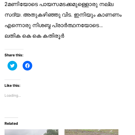
2മണിയോടെ പായസമടക്കമുള്ളൊരു നല്ല
സദ്യ. അതുകഴിഞ്ഞു വിട. ഇനിയും കാണണം
എന്നൊരു നിശബ്ദ പ്രാർത്ഥനയോടെ…
ലതിക കെ കെ കതിരൂർ
Share this:
C
C
l
l
i
i
c
c
k
k
t
t
Like this:
o
o
s
s
Loading...
h
h
a
a
r
r
e
e
o
o
n
n
T
F
w
a
Related
i
c
t
e