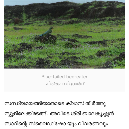
Blue-tailed bee-eater
ചിത്രം: സിദ്ധാര്‍ഥ്
സന്ധ്യമയങ്ങിയതോടെ ക്ലാസ് തീർത്തു
സ്കൂളിലേക്ക് മടങ്ങി. അവിടെ ശ്രീ ബാലകൃഷ്ണൻ
സാറിന്റെ സ്ലൈഡ് ഷോ യും വിവരണവും.