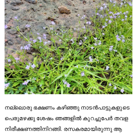
നല്ലൊരു ഭക്ഷണം കഴിഞ്ഞു നാടൻപാട്ടുകളുടെ
പെരുമഴക്കു ശേഷം ഞങ്ങളിൽ കുറച്ചുപേർ തവള
നിരീക്ഷണത്തിനിറങ്ങി. രസകരമായിരുന്നു ആ