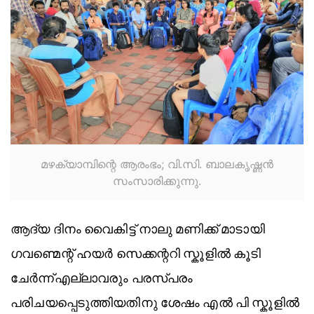
മഴക്യാമ്പിന്റെ ആരംഭം; വി.സി. ബാലകൃഷ്ണന്‍
സംസാരിക്കുന്നു.
ആദ്യ ദിനം വൈകിട്ട് നാലു മണിക്ക് മാടായി
ഗവണ്മെന്റ് ഹയർ സെക്കന്ററി സ്കൂളിൽ കൂടി
ചേർന്ന്എല്ലാവരും പരസ്പരം
പരിചയപ്പെടുത്തിയതിനു ശേഷം എൽ പി സ്കൂളിൽ