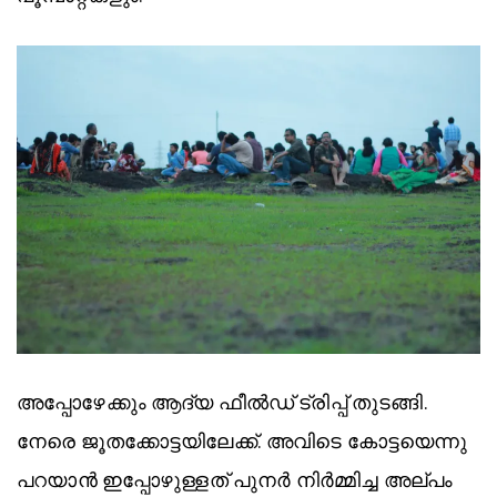
അപ്പോഴേക്കും ആദ്യ ഫീൽഡ് ട്രിപ്പ് തുടങ്ങി.
നേരെ ജൂതക്കോട്ടയിലേക്ക്. അവിടെ കോട്ടയെന്നു
പറയാൻ ഇപ്പോഴുള്ളത് പുനർ നിർമ്മിച്ച അല്പം