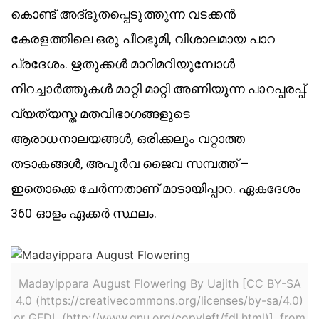
കൊണ്ട് അദ്‌ഭുതപ്പെടുത്തുന്ന വടക്കൻ
കേരളത്തിലെ ഒരു പീഠഭൂമി, വിശാലമായ പാറ
പ്രദേശം. ഋതുക്കൾ മാറിമറിയുമ്പോൾ
നിറച്ചാർത്തുകൾ മാറ്റി മാറ്റി അണിയുന്ന പാറപ്പരപ്പ്‌.
വ്യത്യസ്ത മതവിഭാഗങ്ങളുടെ
ആരാധനാലയങ്ങൾ, ഒരിക്കലും വറ്റാത്ത
തടാകങ്ങൾ, അപൂർവ ജൈവ സമ്പത്ത് –
ഇതൊക്കെ ചേർന്നതാണ് മാടായിപ്പാറ. ഏകദേശം
360 ഓളം ഏക്കർ സ്ഥലം.
Madayippara August Flowering By Uajith [CC BY-SA
4.0 (https://creativecommons.org/licenses/by-sa/4.0)
or GFDL (http://www.gnu.org/copyleft/fdl.html)], from