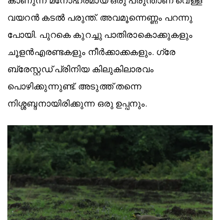
കാണുന്ന മനോഹരമായ ഒരു പരുന്താണ് വെള്ള
വയറൻ കടൽ പരുന്ത്. അവമൂന്നെണ്ണം പറന്നു
പോയി. പുറകെ കുറച്ചു പാതിരാകൊക്കുകളും
ചൂളൻഎരണ്ടകളും നീർക്കാക്കകളും. ഗ്രേ
ബ്രേസ്റ്റഡ് പ്രിനിയ കിലുകിലാരവം
പൊഴിക്കുന്നുണ്ട്. അടുത്ത് തന്നെ
നിശ്ശബ്ദനായിരിക്കുന്ന ഒരു ഉപ്പനും.