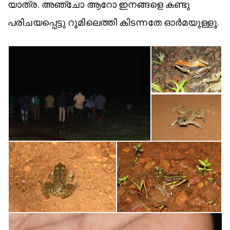
യാത്ര. അഞ്ചോ ആറോ ഇനങ്ങളെ കണ്ടു
പരിചയപ്പെട്ടു റൂമിലെത്തി കിടന്നതേ ഓർമയുള്ളൂ.