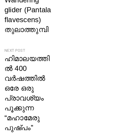
navigation
glider (Pantala
flavescens)
തുലാത്തുമ്പി
Previous
Post
NEXT POST
ഹിമാലയത്തി
ൽ 400
വർഷത്തിൽ
ഒരേ ഒരു
പ്രാവശ്യം
പൂക്കുന്ന
“മഹാമേരു
പുഷ്പം”