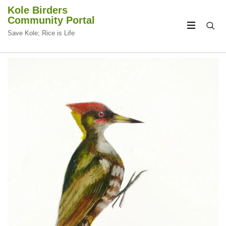
Kole Birders
Community Portal
Save Kole; Rice is Life
CIRCULAR
CIRCULAR
FOCUS
FOCUS