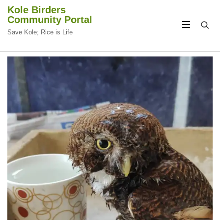
Kole Birders
Community Portal
Save Kole; Rice is Life
CIRCULAR
CIRCULAR
FOCUS
FOCUS