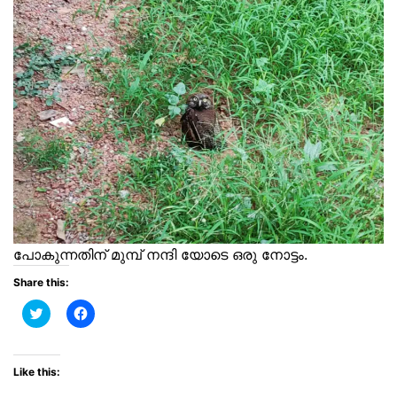
പോകുന്നതിന് മുമ്പ് നന്ദി യോടെ ഒരു നോട്ടം.
Share this:
C
C
l
l
i
i
c
c
k
k
t
t
Like this:
o
o
s
s