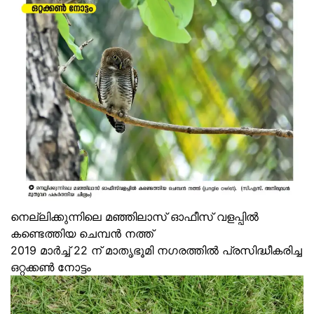
നെല്ലിക്കുന്നിലെ മഞ്ഞിലാസ് ഓഫീസ് വളപ്പിൽ
കണ്ടെത്തിയ ചെമ്പൻ നത്ത്
2019 മാർച്ച് 22 ന് മാതൃഭൂമി നഗരത്തിൽ പ്രസിദ്ധീകരിച്ച
ഒറ്റക്കൺ നോട്ടം