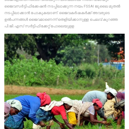
ജൈവസർട്ടിഫിക്കേഷൻ നടപ്പിലാക്കുന്ന നയം FSSAI ജൂലൈ മുതൽ
നടപ്പിലാക്കാൻ പോകുകയാണ്. ജൈവകർഷകർക്ക് അവരുടെ
ഉൽപന്നങ്ങൾ ജൈവമാണെന്ന് തെളിയിക്കാനുള്ള ചെലവ് കുറഞ്ഞ
പി.ജി.എസ് സർട്ടിഫിക്കേറ്റ് പോലെയുളള