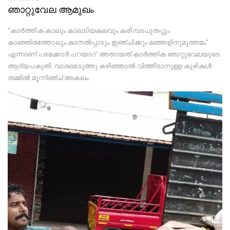
ഞാറ്റുവേല ആമുഖം
“കാർത്തിക കാലും കാലടിയകലവും കരിമ്പടപുതപ്പും
കാഞ്ഞിരത്തോലും കാനൽപ്പാടും ഇഞ്ചിക്കും മഞ്ഞളിനുമുത്തമം”
എന്നാണ് പഴമക്കാർ പറയാറ്. അതായത് കാർത്തിക ഞാറ്റുവേലയുടെ
ആദ്യപകുതി. വാരമെടുത്തു കഴിഞ്ഞാൽ വിത്തിടാനുള്ള കുഴികൾ
തമ്മിൽ മൂന്നിഞ്ച് അകലം.