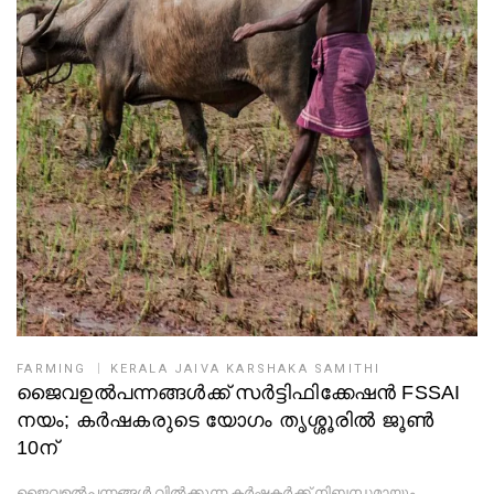
FARMING
KERALA JAIVA KARSHAKA SAMITHI
ജൈവഉൽപന്നങ്ങൾക്ക് സര്‍ട്ടിഫിക്കേഷന്‍ FSSAI
നയം; കര്‍ഷകരുടെ യോഗം തൃശ്ശൂരില്‍ ജൂണ്‍
10ന്
ജൈവഉൽപന്നങ്ങൾ വിൽക്കുന്ന കർഷകർക്ക് നിബന്ധമായും