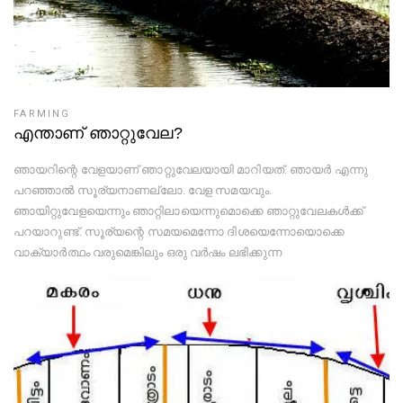
FARMING
എന്താണ് ഞാറ്റുവേല?
ഞായറിന്റെ വേളയാണ് ഞാറ്റുവേലയായി മാറിയത്. ഞായർ എന്നു
പറഞ്ഞാൽ സൂര്യനാണല്ലോ. വേള സമയവും.
ഞായിറ്റുവേളയെന്നും ഞാറ്റിലായെന്നുമൊക്കെ ഞാറ്റുവേലകൾക്ക്
പറയാറുണ്ട്. സൂര്യന്റെ സമയമെന്നോ ദിശയെന്നോയൊക്കെ
വാക്യാർത്ഥം വരുമെങ്കിലും ഒരു വർഷം ലഭിക്കുന്ന