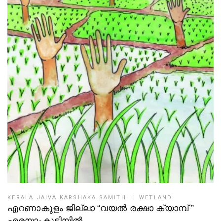
KERALA JAIVA KARSHAKA SAMITHI
WETLAND
എറണാകുളം ജില്ലാ “വയൽ രക്ഷാ ക്യാമ്പ് ”
എരയാംകുടിയിൽ