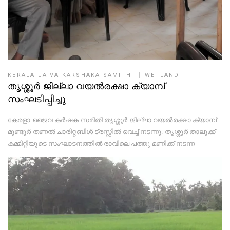
KERALA JAIVA KARSHAKA SAMITHI
WETLAND
തൃശ്ശൂർ ജില്ലാ വയൽരക്ഷാ ക്യാമ്പ്
സംഘടിപ്പിച്ചു
കേരളാ ജൈവ കർഷക സമിതി തൃശ്ശൂർ ജില്ലാ വയൽരക്ഷാ ക്യാമ്പ്
മുണ്ടൂർ തണൽ ചാരിറ്റബിൾ ട്രസ്റ്റിൽ വെച്ച് നടന്നു. തൃശ്ശൂർ താലൂക്ക്
കമ്മിറ്റിയുടെ സംഘാടനത്തിൽ രാവിലെ പത്തു മണിക്ക് നടന്ന