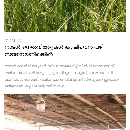
FARMING
നാടൻ നെൽവിത്തുകൾ കൃഷിഭവൻ വഴി
സൗജന്യനിരക്കിൽ
നാടൻ നെൽവിത്തുകൾ സീഡ് അതോറിറ്റിയിൽ വിതരണത്തിന്
തയ്യാറായി കഴിഞ്ഞു. കുറുവ, ചിറ്റേനി, ചേറ്റാടി, പാൽതൊണ്ടി,
വയനാടൻ തൊണ്ടി, വലിയ ചെന്നെല്ല് എന്നീ വിത്തുകൾ ഇപ്പോൾ
ലഭ്യമാണ്. കൃഷിഭവൻ വഴി സങ്കര