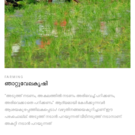
FARMING
ഞാറ്റുവേലകൃഷി
“അടുത്ത് നടണം, അകലത്തിൽ നടണം അരിവെച്ച് പറിക്കണം,
അരിവെക്കാതെ പറിക്കണം” ആദ്യമായി കേൾക്കുന്നവർ
ആശയകുഴപ്പത്തിലകപ്പെടാം! വഴുതിനങ്ങയെകുറിച്ചാണ് ഈ
പഴംചൊല്ല്. അടുത്ത് നടാൻ പറയുന്നത് വീടിനടുത്ത് നടാനാണ്.
അകറ്റി നടാൻ പറയുന്നത്