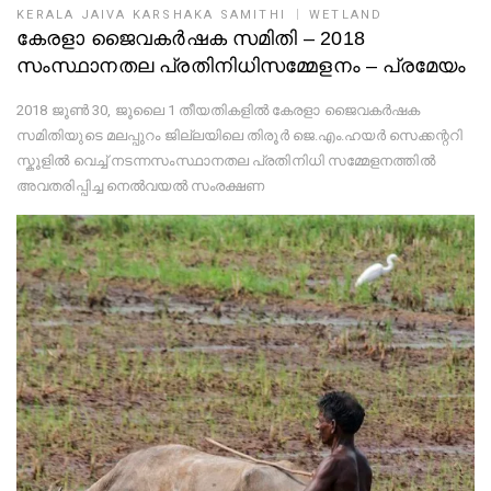
KERALA JAIVA KARSHAKA SAMITHI
WETLAND
കേരളാ ജൈവകർഷക സമിതി – 2018
സംസ്ഥാനതല പ്രതിനിധിസമ്മേളനം – പ്രമേയം
2018 ജൂൺ 30, ജൂലൈ 1 തീയതികളിൽ കേരളാ ജൈവകർഷക
സമിതിയുടെ മലപ്പുറം ജില്ലയിലെ തിരൂർ ജെ.എം.ഹയർ സെക്കന്ററി
സ്കൂളിൽ വെച്ച് നടന്നസംസ്ഥാനതല പ്രതിനിധി സമ്മേളനത്തിൽ
അവതരിപ്പിച്ച നെൽവയൽ സംരക്ഷണ