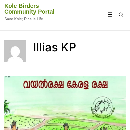
Kole Birders
Community Portal
Save Kole; Rice is Life
CIRCULAR
CIRCULAR
FOCUS
FOCUS
Illias KP