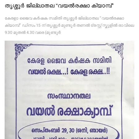
തൃശ്ശൂർ ജില്ലാതല “വയൽരക്ഷാ ക്യാമ്പ്”
കേരളാ ജൈവ കർഷക സമിതി തൃശ്ശൂർ ജില്ലാതല “വയൽരക്ഷാ
ക്യാമ്പ്” ഡിസം 15 ന് തൃശ്ശൂർ മുണ്ടൂർ തണൽ ട്രസ്റ്റ് സ്കൂളിൽ രാവിലെ
9.30 മുതൽ 4.30 വരെ (മുണ്ടൂർ