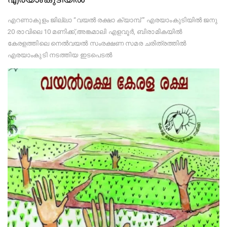
എറണാകുളം ജില്ലാ “വയൽ രക്ഷാ ക്യാമ്പ് ” എരയാംകുടിയിൽ ജനു
20 രാവിലെ 10 മണിക്ക്,അങ്കമാലി എളവൂർ, ബിരാമികയിൽ
കേരളത്തിലെ നെൽവയൽ സംരക്ഷണ സമര ചരിത്രത്തിൽ
എരയാംകുടി നടത്തിയ ഇടപെടൽ