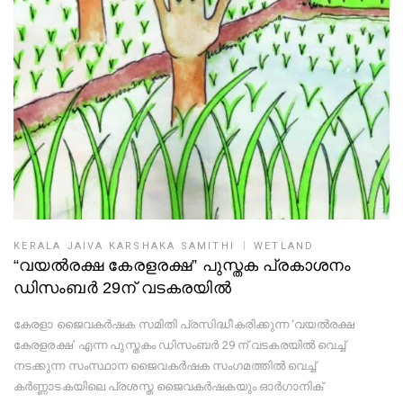
KERALA JAIVA KARSHAKA SAMITHI
WETLAND
“വയല്‍രക്ഷ കേരളരക്ഷ” പുസ്തക പ്രകാശനം
ഡിസംബര്‍ 29ന് വടകരയില്‍
കേരളാ ജൈവകർഷക സമിതി പ്രസിദ്ധീകരിക്കുന്ന ‘വയൽരക്ഷ
കേരളരക്ഷ’ എന്ന പുസ്തകം ഡിസംബർ 29 ന് വടകരയിൽ വെച്ച്
നടക്കുന്ന സംസ്ഥാന ജൈവകർഷക സംഗമത്തിൽ വെച്ച്
കർണ്ണാടകയിലെ പ്രശസ്ത ജൈവകർഷകയും ഓർഗാനിക്