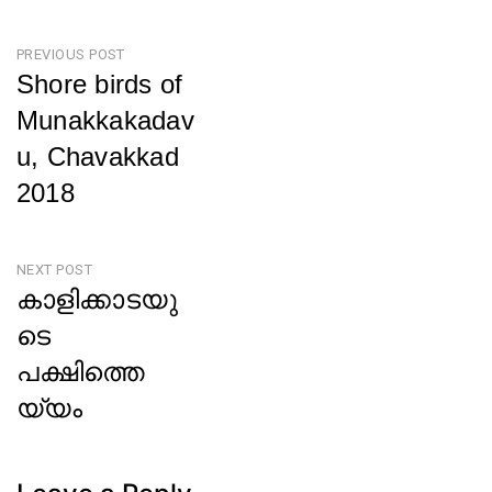
Post
PREVIOUS POST
Shore birds of
navigation
Munakkakadav
u, Chavakkad
2018
Previous
Post
NEXT POST
കാളിക്കാടയു
ടെ
പക്ഷിത്തെ
യ്യം
Next
Post