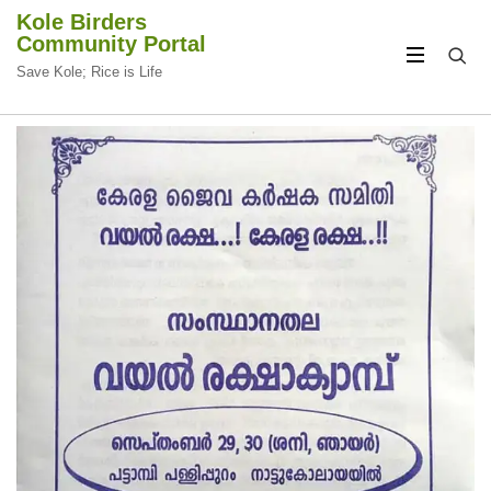
Kole Birders
Community Portal
Save Kole; Rice is Life
CIRCULAR
CIRCULAR
FOCUS
FOCUS