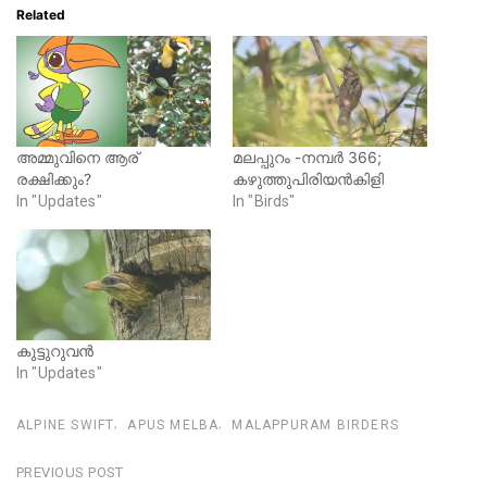
e
o
Related
r
o
(
k
O
(
p
O
e
p
n
e
s
n
i
s
n
i
n
n
അമ്മുവിനെ ആര്‌
മലപ്പുറം -നമ്പര്‍ 366;
e
n
രക്ഷിക്കും?
കഴുത്തുപിരിയൻകിളി
w
e
w
w
In "Updates"
In "Birds"
i
w
n
i
d
n
o
d
w
o
)
w
)
കുട്ടുറുവന്‍
In "Updates"
ALPINE SWIFT
APUS MELBA
MALAPPURAM BIRDERS
Post
PREVIOUS POST