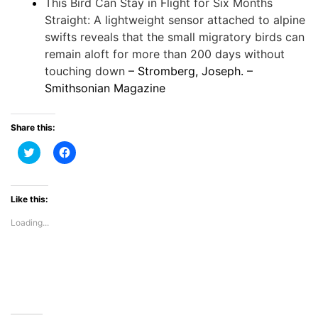
This Bird Can Stay in Flight for Six Months
Straight: A lightweight sensor attached to alpine
swifts reveals that the small migratory birds can
remain aloft for more than 200 days without
touching down
– Stromberg, Joseph. –
Smithsonian Magazine
Share this:
C
C
l
l
i
i
c
c
k
k
t
t
Like this:
o
o
s
s
Loading...
h
h
a
a
r
r
e
e
o
o
n
n
T
F
w
a
i
c
t
e
t
b