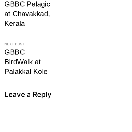
GBBC Pelagic
navigation
at Chavakkad,
Kerala
Previous
Post
NEXT POST
GBBC
BirdWalk at
Palakkal Kole
Next
Post
Leave a Reply