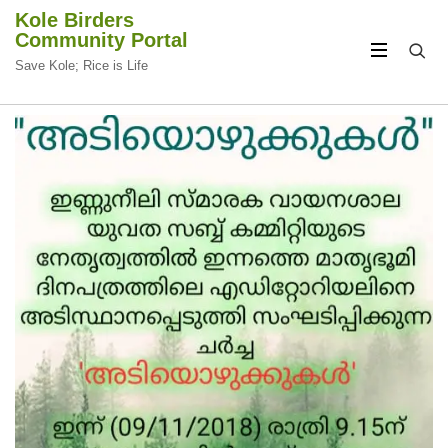
Kole Birders
Community Portal
Save Kole; Rice is Life
CIRCULAR
CIRCULAR
FOCUS
FOCUS