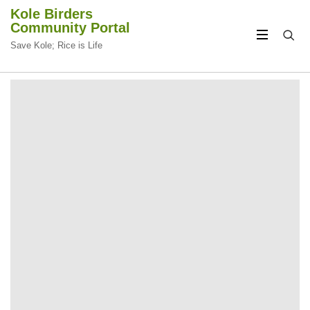
Kole Birders
Community Portal
Save Kole; Rice is Life
CIRCULAR
CIRCULAR
FOCUS
FOCUS