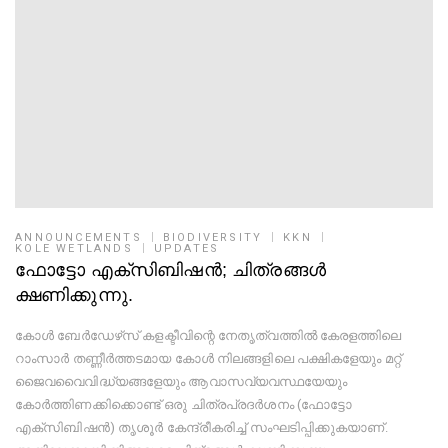
ANNOUNCEMENTS
BIODIVERSITY
KKN
KOLE WETLANDS
UPDATES
ഫോട്ടോ എക്‌സിബിഷൻ; ചിത്രങ്ങൾ
ക്ഷണിക്കുന്നു.
കോൾ ബേർഡേഴ്‌സ് കളക്ടീവിന്റെ നേതൃത്വത്തിൽ കേരളത്തിലെ
റാംസാർ തണ്ണീർത്തടമായ കോൾ നിലങ്ങളിലെ പക്ഷികളേയും മറ്റ്
ജൈവവൈവിദ്ധ്യങ്ങളേയും ആവാസവ്യവസ്ഥയേയും
കോർത്തിണക്കിക്കൊണ്ട് ഒരു ചിത്രപ്രദർശനം (ഫോട്ടോ
എക്‌സിബിഷൻ) തൃശൂർ കേന്ദ്രീകരിച്ച് സംഘടിപ്പിക്കുകയാണ്.