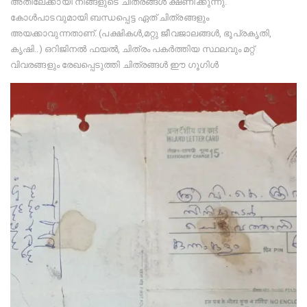
അതിലേക്കായി നിങ്ങളുടെ ചിത്രങ്ങൾ ക്ഷണിക്കുന്നു.
കോൾപാടവുമായി ബന്ധപ്പെട്ട ഏത് ചിത്രങ്ങളും
അയക്കാവുന്നതാണ്. (പക്ഷികൾ,മറ്റു ജീവജാലങ്ങൾ, ഭൂപ്രകൃതി,
കൃഷി..) ഒറിജിനൽ ഫയൽ, ചിത്രം പകർത്തിയ സ്ഥലവും മറ്റ്
വിവരങ്ങളും രേഖപ്പെടുത്തി ചിത്രങ്ങൾ ഈ ഗൂഗിൾ