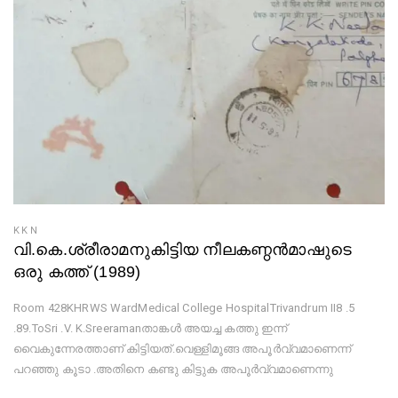
KKN
വി.കെ.ശ്രീരാമനുകിട്ടിയ നീലകണ്ഠൻമാഷുടെ
ഒരു കത്ത് (1989)
Room 428KHRWS WardMedical College HospitalTrivandrum II8 .5
.89.ToSri .V. K.Sreeramanതാങ്കൾ അയച്ച കത്തു ഇന്ന്
വൈകുന്നേരത്താണ് കിട്ടിയത്.വെള്ളിമൂങ്ങ അപൂർവ്വമാണെന്ന്
പറഞ്ഞു കൂടാ .അതിനെ കണ്ടു കിട്ടുക അപൂർവ്വമാണെന്നു