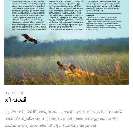
UPDATES
തീ പക്ഷി
കൂട് മാസിക 2018 മാർച്ച് ലക്കം എഴുതിയത് : സുരേഷ് വി, സോജൻ
ജോസ് മനുഷ്യ പരിണാമത്തിന്റെ ചരിത്രത്തിൽ ഏറ്റവും നാഴിക
കല്ലായ ഒരു കണ്ടെത്തൽ ആണ് തീയെ മെരുക്കാൻ