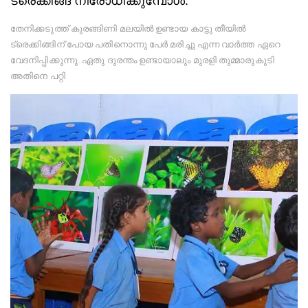
ട്രെക്കിങ്ങ് നിരോധിക്കുമ്പോൾ.
തേനിക്കടുത്ത് കുരങ്ങിണി മലയിൽ ഉണ്ടായ കാട്ടു തീയിൽ
ട്രെക്കിങ്ങിന് പോയ പതിനൊന്നു പേർ മരിച്ചു എന്ന വാർത്ത ഏറെ
വേദനിപ്പിക്കുന്നു. ഏതു ദുരന്തം ഉണ്ടായാലും മുരളി തുമ്മാരുകുടി
അതിനെ പറ്റി