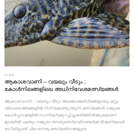
FISH
ആകാശവാണി – വയലും വീടും ;
കോള്‍നിലങ്ങളിലെ അധിനിവേശമത്സ്യങ്ങള്‍
ആകാശവാണി – വയലും വീടും: അലങ്കാരമത്സ്യങ്ങളായും മറ്റും
വിദേശരാജ്യങ്ങളില്‍ നിന്ന് കൊണ്ടുവരുന്ന മത്സ്യങ്ങള്‍ നമ്മുടെ
കോള്‍പ്പാടങ്ങളില്‍ സാന്നിദ്ധ്യമുറപ്പിച്ചുകഴിഞ്ഞിരിക്കുകയാണ്.
ഇവയില്‍ പലതും നമ്മുടെ തനതുമത്സ്യയിനങ്ങള്‍ക്ക് ഭീഷണിയായി
മാറിയിട്ടുണ്ട്. ചില തനതു മത്സ്യയിനങ്ങളുടെ