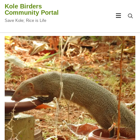
Kole Birders
Community Portal
Save Kole; Rice is Life
CIRCULAR
CIRCULAR
FOCUS
FOCUS