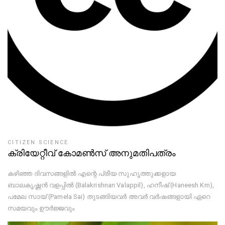
CITIZEN SCIENCE
ക്രിയേറ്റീവ് കോമൺസ് അനുമതിപത്രം
കഴിഞ്ഞ ദിവസങ്ങളിൽ എന്റെ പ്രീയ സുഹൃത്തുക്കളായ
ബാലകൃഷ്ണൻ വളപ്പിൽ (Balakrishnan Valappil), ഹനീഷ് (Haneesh Km),
പമേല സായ് (Pamela Sai) തുടങ്ങിയവർ അവർ വർഷങ്ങളായി ഏറെ
സമയവും ഊർജ്ജവും