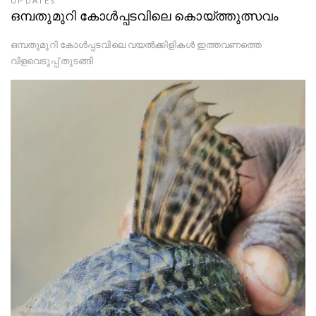
UPDATES
ഒമ്പതുമുറി കോൾപ്പടവിലെ കൊയ്ത്തുത്സവം
ഒമ്പതുമുറി കോൾപ്പടവിലെ വയൽക്കിളികൾ ഇത്തവണത്തെ
വിളവെടുപ്പ് തുടങ്ങി