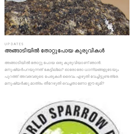
UPDATES
അങ്ങാടിയിൽ തോറ്റുപോയ കുരുവികള്‍
അങ്ങാടിയിൽ തോറ്റു പോയ ഒരു കുരുവിയാണ് ഞാൻ.
മനുഷ്യർപറയുന്നത് കേട്ടില്ലേ? ഓരോരോ ധാന്യങ്ങളുടേയും
പുറത്ത് അവരവരുടെ പേരുകൾ ദൈവം എഴുതി വേച്ചിട്ടുണ്ടത്രേ.
മനുഷ്യർക്കു മാത്രം തീറേഴുതി വെച്ചതാണോ ഈ ഭൂമി?