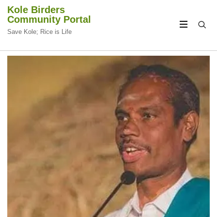
Kole Birders
Community Portal
Save Kole; Rice is Life
CIRCULAR
CIRCULAR
FOCUS
FOCUS