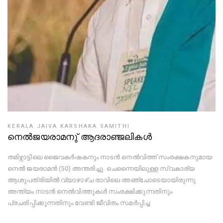
KERALA JAIVA KARSHAKA SAMITHI
നെൽജയരാമനു് ആദരാഞ്ജലികൾ
തമിഴ്നാട്ടിലെ ജൈവകർഷകനും നാടൻ നെൽവിത്ത് സംരക്ഷകനുമായ
നെൽ ജയരാമൻ (50) അന്തരിച്ചു. ചെന്നൈയിലുള്ള സ്വകാര്യ
ആശുപത്രിയിൽ വ്യാഴാഴ്ച രാവിലെ അഞ്ചോടെയായിരുന്നു
അന്ത്യം.നാടൻ നെൽവിത്തുകൾ സംരക്ഷിക്കുന്നതിനും
പ്രചരിപ്പിക്കുന്നതിനും വേണ്ടി ജീവിതം സമർപ്പിച്ച